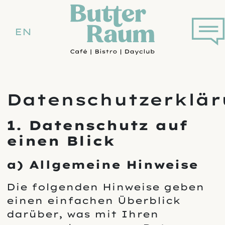
springen
Butterraum Dortmu
Link z
Sprachmenü
DE
EN
Aktiv
DE
EN
Datenschutzerklä
1. Datenschutz auf
einen Blick
a) Allgemeine Hinweise
Die folgenden Hinweise geben
einen einfachen Überblick
darüber, was mit Ihren