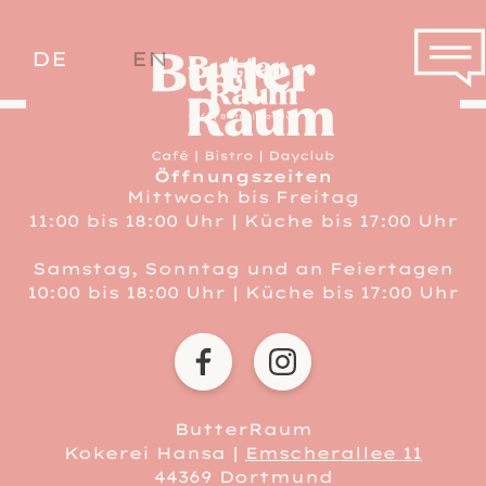
Butterraum Dortmu
service informatio
language menu
DE
EN
DE
EN
link to
link to home
Öffnungszeiten
Mittwoch bis Freitag
11:00 bis 18:00 Uhr | Küche bis 17:00 Uhr
Samstag, Sonntag und an Feiertagen
10:00 bis 18:00 Uhr | Küche bis 17:00 Uhr
BUTTERRAUM DORTMUND
BUTTERRAUM DO
ButterRaum
Kokerei Hansa |
Emscherallee 11
44369 Dortmund