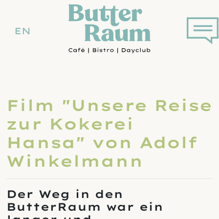
springen
Butterraum Dortmun
Link z
Sprachmenü
DE
EN
Aktiv
DE
EN
Film "Unsere Reise
zur Kokerei
Hansa" von Adolf
Winkelmann
Der Weg in den
ButterRaum war ein